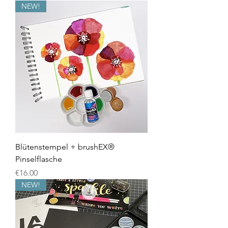
NEW!
Blütenstempel + brushEX®
Pinselflasche
Price
€16.00
NEW!