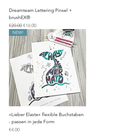
Dreamteam Lettering Pinsel +
brushEX®
Regular Price
Sale Price
€20.00
€16.00
NEW!
»Lieber Elaste« flexible Buchstaben
- passen in jede Form
Price
€4.00