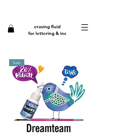
erasing fluid
f
or lettering & inc
Sale