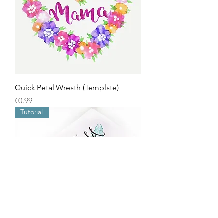
Quick Petal Wreath (Template)
Price
€0.99
Tutorial