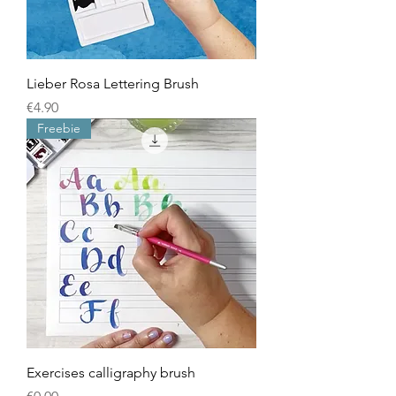
Lieber Rosa Lettering Brush
Price
€4.90
Freebie
Exercises calligraphy brush
Price