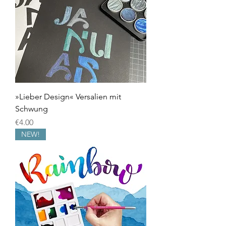
»Lieber Design« Versalien mit
Schwung
Price
€4.00
NEW!